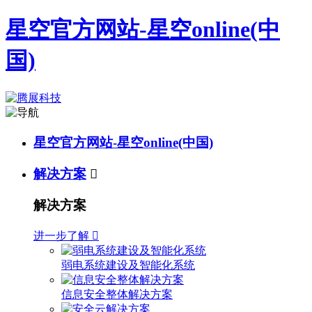
星空官方网站-星空online(中
国)
星空官方网站-星空online(中国)
解决方案

解决方案
进一步了解

弱电系统建设及智能化系统
信息安全整体解决方案